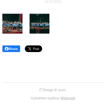
22.01.2025
Share
IT Design © 2020
Vytvořeno službou
Webnode