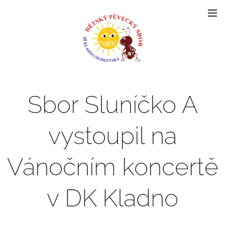
Sbor Sluníčko A
vystoupil na
Vánočním koncertě
v DK Kladno