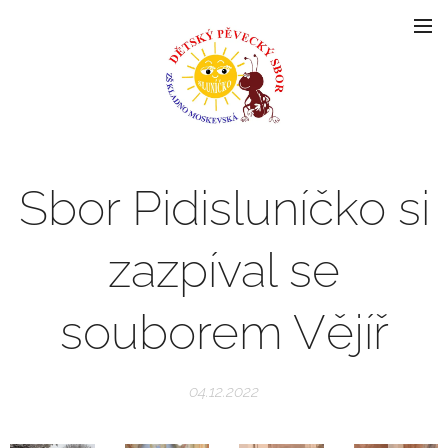
Sbor Pidisluníčko si
zazpíval se
souborem Vějíř
04.12.2022