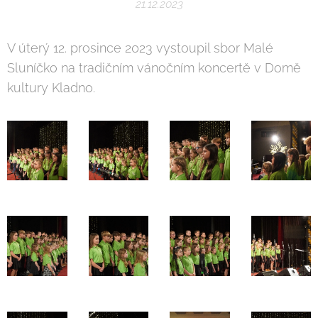
21.12.2023
V úterý 12. prosince 2023 vystoupil sbor Malé
Sluníčko na tradičním vánočním koncertě v Domě
kultury Kladno.